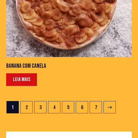
BANANA COM CANELA
LEIA MAIS
1
2
3
4
5
→
6
7