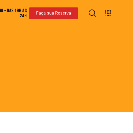
O - DAS 19H ÀS
Faça sua Reserva
24H