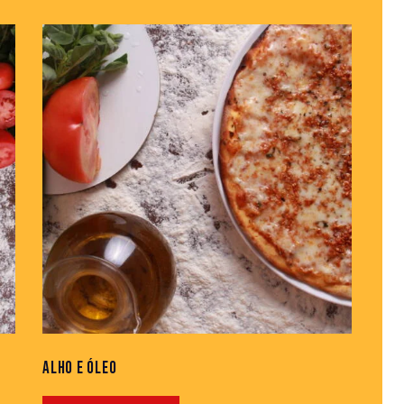
H
ALHO E ÓLEO