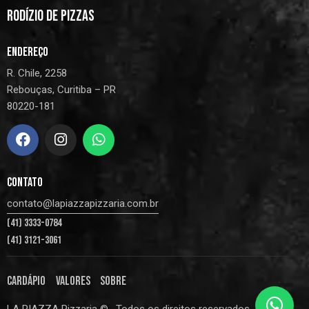
RODÍZIO DE PIZZAS
ENDEREÇO
R. Chile, 2258
Rebouças, Curitiba – PR
80220-181
CONTATO
contato@lapiazzapizzaria.com.br
(41) 3333-0784
(41) 3121-3061
CARDÁPIO
VALORES
SOBRE