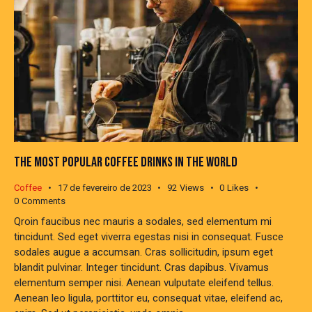
THE MOST POPULAR COFFEE DRINKS IN THE WORLD
Coffee
17 de fevereiro de 2023
92
Views
0
Likes
0
Comments
Qroin faucibus nec mauris a sodales, sed elementum mi
tincidunt. Sed eget viverra egestas nisi in consequat. Fusce
sodales augue a accumsan. Cras sollicitudin, ipsum eget
blandit pulvinar. Integer tincidunt. Cras dapibus. Vivamus
elementum semper nisi. Aenean vulputate eleifend tellus.
Aenean leo ligula, porttitor eu, consequat vitae, eleifend ac,