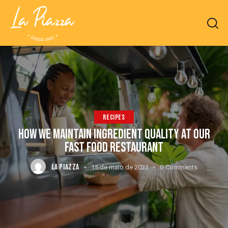
RECIPES
HOW WE MAINTAIN INGREDIENT QUALITY AT OUR
FAST FOOD RESTAURANT
LA PIAZZA
15 de maio de 2023
0
Comments