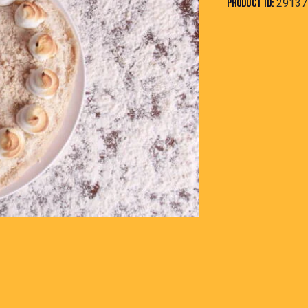
Product ID:
29137