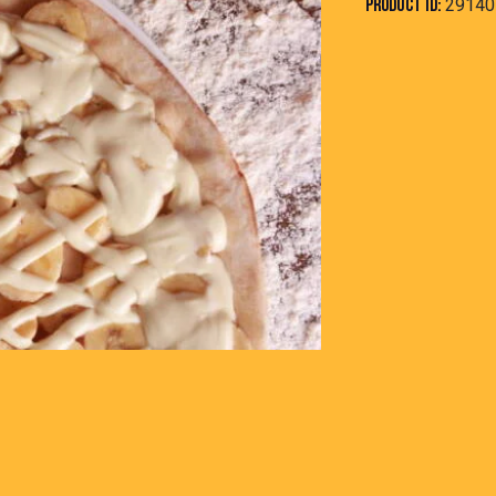
Product ID:
29140