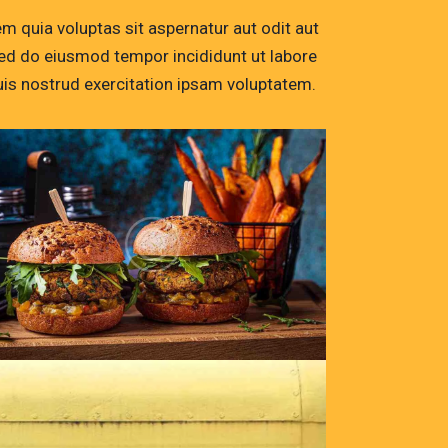
 quia voluptas sit aspernatur aut odit aut
, sed do eiusmod tempor incididunt ut labore
is nostrud exercitation ipsam voluptatem.