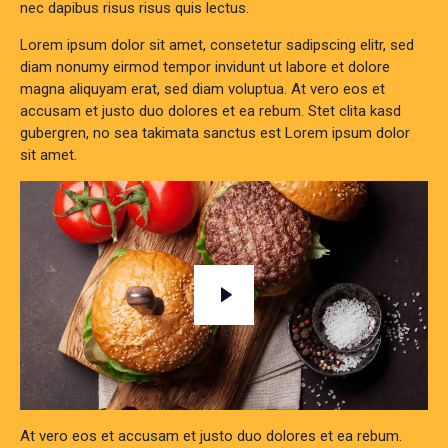
nec dapibus risus risus quis lectus.
Lorem ipsum dolor sit amet, consetetur sadipscing elitr, sed
diam nonumy eirmod tempor invidunt ut labore et dolore
magna aliquyam erat, sed diam voluptua. At vero eos et
accusam et justo duo dolores et ea rebum. Stet clita kasd
gubergren, no sea takimata sanctus est Lorem ipsum dolor
sit amet.
At vero eos et accusam et justo duo dolores et ea rebum.