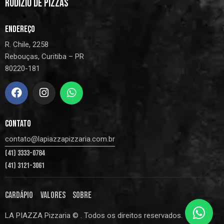
RODÍZIO DE PIZZAS
ENDEREÇO
R. Chile, 2258
Rebouças, Curitiba – PR
80220-181
CONTATO
contato@lapiazzapizzaria.com.br
(41) 3333-0784
(41) 3121-3061
CARDÁPIO
VALORES
SOBRE
LA PIAZZA Pizzaria © . Todos os direitos reservados.