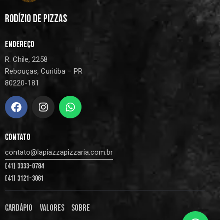
RODÍZIO DE PIZZAS
ENDEREÇO
R. Chile, 2258
Rebouças, Curitiba – PR
80220-181
CONTATO
contato@lapiazzapizzaria.com.br
(41) 3333-0784
(41) 3121-3061
CARDÁPIO
VALORES
SOBRE