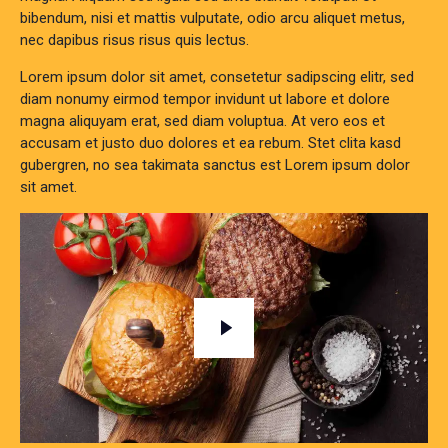
bibendum, nisi et mattis vulputate, odio arcu aliquet metus,
nec dapibus risus risus quis lectus.
Lorem ipsum dolor sit amet, consetetur sadipscing elitr, sed
diam nonumy eirmod tempor invidunt ut labore et dolore
magna aliquyam erat, sed diam voluptua. At vero eos et
accusam et justo duo dolores et ea rebum. Stet clita kasd
gubergren, no sea takimata sanctus est Lorem ipsum dolor
sit amet.