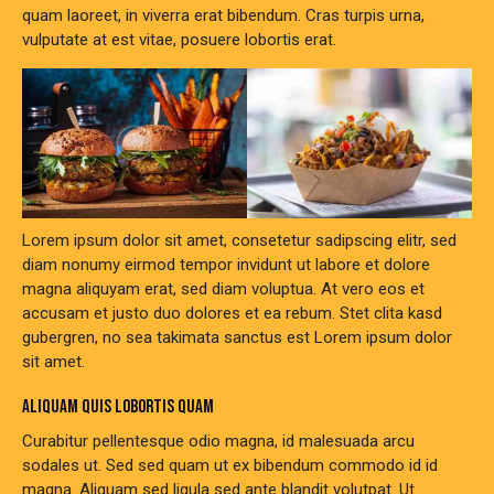
quam laoreet, in viverra erat bibendum. Cras turpis urna,
vulputate at est vitae, posuere lobortis erat.
Lorem ipsum dolor sit amet, consetetur sadipscing elitr, sed
diam nonumy eirmod tempor invidunt ut labore et dolore
magna aliquyam erat, sed diam voluptua. At vero eos et
accusam et justo duo dolores et ea rebum. Stet clita kasd
gubergren, no sea takimata sanctus est Lorem ipsum dolor
sit amet.
ALIQUAM QUIS LOBORTIS QUAM
Curabitur pellentesque odio magna, id malesuada arcu
sodales ut. Sed sed quam ut ex bibendum commodo id id
magna. Aliquam sed ligula sed ante blandit volutpat. Ut