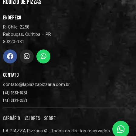
RODÍZIO DE PIZZAS
ENDEREÇO
R. Chile, 2258
Rebouças, Curitiba – PR
80220-181
CONTATO
contato@lapiazzapizzaria.com.br
(41) 3333-0784
(41) 3121-3061
CARDÁPIO
VALORES
SOBRE
LA PIAZZA Pizzaria © . Todos os direitos reservados.