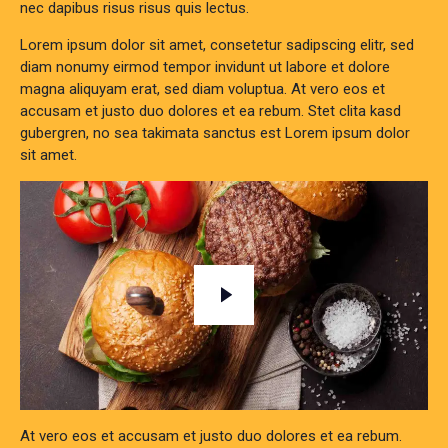
nec dapibus risus risus quis lectus.
Lorem ipsum dolor sit amet, consetetur sadipscing elitr, sed
diam nonumy eirmod tempor invidunt ut labore et dolore
magna aliquyam erat, sed diam voluptua. At vero eos et
accusam et justo duo dolores et ea rebum. Stet clita kasd
gubergren, no sea takimata sanctus est Lorem ipsum dolor
sit amet.
At vero eos et accusam et justo duo dolores et ea rebum.