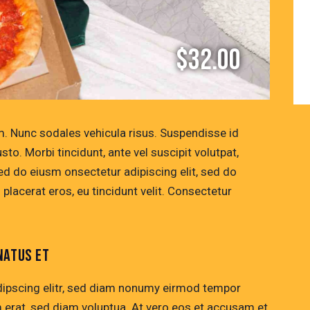
$32.00
um. Nunc sodales vehicula risus. Suspendisse id
sto. Morbi tincidunt, ante vel suscipit volutpat,
sed do eiusm onsectetur adipiscing elit, sed do
 placerat eros, eu tincidunt velit. Consectetur
NATUS ET
dipscing elitr, sed diam nonumy eirmod tempor
m erat, sed diam voluptua. At vero eos et accusam et