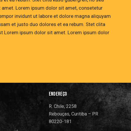
t amet. Lorem ipsum dolor sit amet, consetetur
empor invidunt ut labore et dolore magna aliquyam
usam et justo duo dolores et ea rebum. Stet clita
st Lorem ipsum dolor sit amet. Lorem ipsum dolor
ENDEREÇO
R. Chile, 2258
Rebouças, Curitiba – PR
80220-181