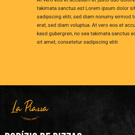
takimata sanctus est Lorem ipsum dolor si
sadipscing elitr, sed diam nonumy eirmod t
erat, sed diam voluptua. At vero eos et acc
kasd gubergren, no sea takimata sanctus e
sit amet, consetetur sadipscing elitr.