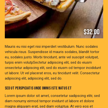
$32.00
Mauris eu nisi eget nisi imperdiet vestibulum. Nunc sodales
vehicula risus. Suspendisse id mauris sodales, blandit tortor
eu, sodales justo. Morbi tincidunt, ante vel suscipit volutpat,
turpis enim volutpSectetur adipiscing elit, sed do eiusm
onsectetur adipiscing elit, sed do eiusm od tempor incididunt
ut labore. Ut vel placerat eros, eu tincidunt velit. Consectetur
adipiscing elit, adipiscing elit, sed do.
SED UT PERSPICIATIS UNDE OMNIS ISTE NATUS ET
Lorem ipsum dolor sit amet, consetetur sadipscing elitr, sed
diam nonumy eirmod tempor invidunt ut labore et dolore
magna aliquyam erat, sed diam voluptua. At vero eos et