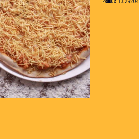
Product ID:
29204