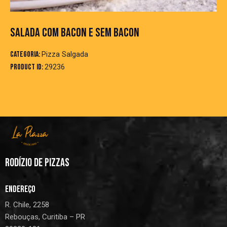
SALADA COM BACON E SEM BACON
Categoria:
Pizza Salgada
Product ID:
29236
RODÍZIO DE PIZZAS
ENDEREÇO
R. Chile, 2258
Rebouças, Curitiba – PR