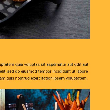
ptatem quia voluptas sit aspernatur aut odit aut
g elit, sed do eiusmod tempor incididunt ut labore
am quis nostrud exercitation ipsam voluptatem.