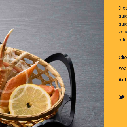
Dic
quia
qui
vol
odit
Cli
Yea
Aut