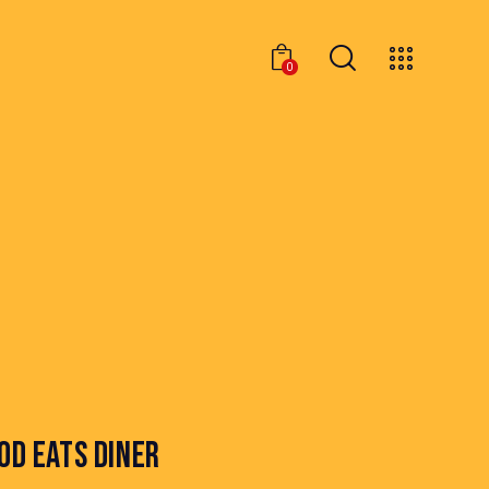
0
0
OD EATS DINER