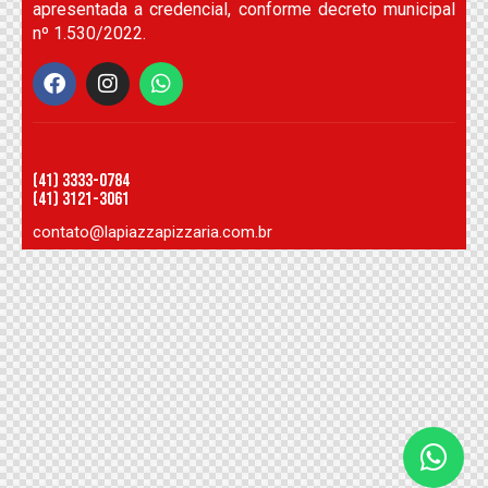
apresentada a credencial, conforme decreto municipal
nº 1.530/2022.
(41) 3333-0784
(41) 3121-3061
contato@lapiazzapizzaria.com.br